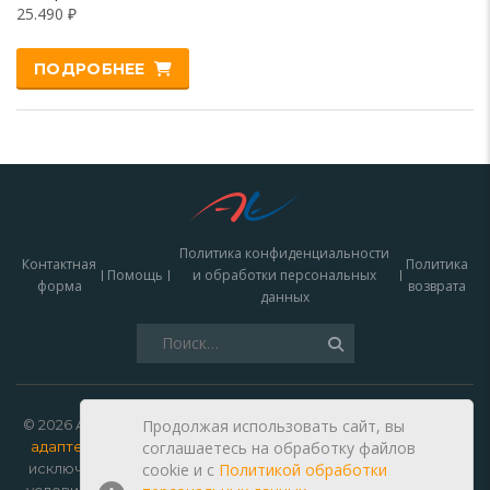
25.490
₽
ПОДРОБНЕЕ
Политика конфиденциальности
Контактная
Политика
Помощь
и обработки персональных
форма
возврата
данных
Найти:
© 2026 Autoelectro —
зарядки для электромобилей, кабели,
Продолжая использовать сайт, вы
адаптеры и запчасти купить в Москве
. Данный сайт носит
соглашаетесь на обработку файлов
исключительно информационный характер и ни при каких
cookie и c
Политикой обработки