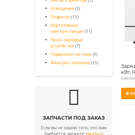
товаров
3
Освещение
3
товара
13
Подвеска
13
товаров
Портативные
11
электростанции
11
товаров
Пуско-зарядные
7
устройства
7
товаров
9
Тормозная система
9
товаров
15
Фильтры салонные
15
Заря
товаров
кВт, 
549.9
В 
ЗАПЧАСТИ ПОД ЗАКАЗ
Если вы не нашли того, что вам
требуется, можете
заказать