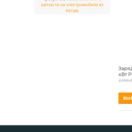
запчасти на электромобили из
Китая
.
Заря
кВт P
2.990.
ВЫ