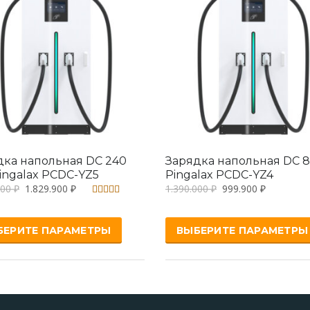
дка напольная DC 240
Зарядка напольная DC 8
ingalax PCDC-YZ5
Pingalax PCDC-YZ4
000
₽
1.829.900
₽
1.390.000
₽
999.900
₽
Оценка
5.00
из 5
БЕРИТЕ ПАРАМЕТРЫ
ВЫБЕРИТЕ ПАРАМЕТРЫ