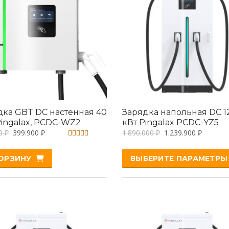
дка GBT DC настенная 40
Зарядка напольная DC 1
Pingalax, PCDC-WZ2
кВт Pingalax PCDC-YZ5
00
₽
399.900
₽
1.890.000
₽
1.239.900
₽
Оценка
5.00
КОРЗИНУ
ВЫБЕРИТЕ ПАРАМЕТРЫ
из 5