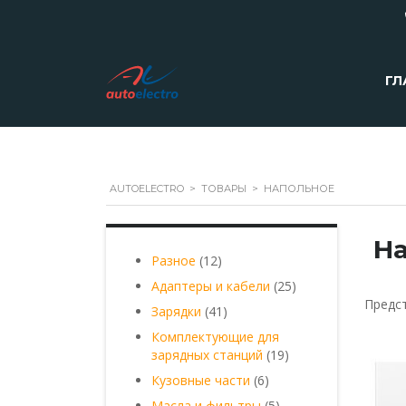
ГЛ
AUTOELECTRO
>
ТОВАРЫ
>
НАПОЛЬНОЕ
На
12
Разное
12
товаров
25
Адаптеры и кабели
25
товаров
Предс
41
Зарядки
41
товар
Комплектующие для
19
зарядных станций
19
товаров
6
Кузовные части
6
товаров
5
Масла и фильтры
5