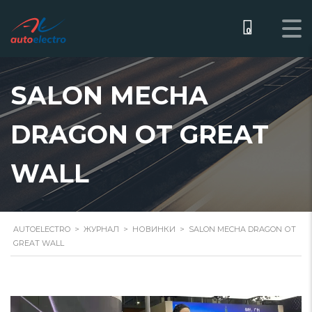
0
SALON MECHA
DRAGON ОТ GREAT
WALL
AUTOELECTRO
>
ЖУРНАЛ
>
НОВИНКИ
>
SALON MECHA DRAGON ОТ
GREAT WALL