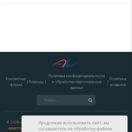
Политика конфиденциальности
Контактная
Политика
Помощь
и обработки персональных
форма
возврата
данных
Найти:
© 2026 Autoelectro —
зарядки для электромобилей, кабели,
Продолжая использовать сайт, вы
адаптеры и запчасти купить в Москве
. Данный сайт носит
соглашаетесь на обработку файлов