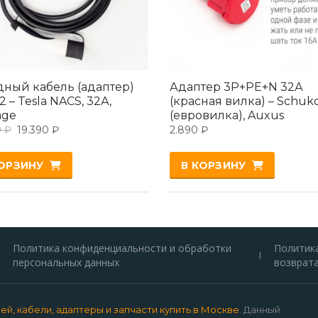
дный кабель (адаптер)
Адаптер 3P+PE+N 32А
2 – Tesla NACS, 32А,
(красная вилка) – Schuk
age
(евровилка), Auxus
0
₽
19.390
₽
2.890
₽
КОРЗИНУ
В КОРЗИНУ
Политика конфиденциальности и обработки
Политик
персональных данных
возврат
й, кабели, адаптеры и запчасти купить в Москве
. Данный