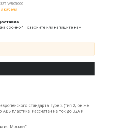
032T-WB05000
 и кабели
доставка
ка срочно? Позвоните или напишите нам.
европейского стандарта Type 2 (тип 2, он же
о ABS пластика. Рассчитан на ток до 32A и
ргия Москвы”.