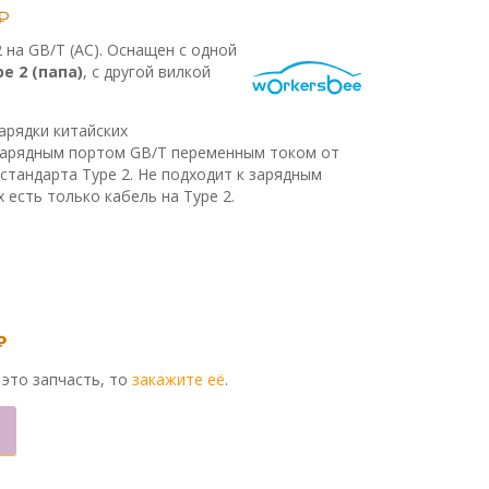
₽
 на GB/T (AC). Оснащен с одной
pe 2 (папа)
, с другой вилкой
арядки китайских
зарядным портом GB/T переменным током от
 стандарта Type 2. Не подходит к зарядным
 есть только кабель на Type 2.
₽
 это запчасть, то
закажите её
.
Alternative: