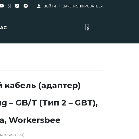
ВОЙТИ
ЗАРЕГИСТРИРОВАТЬСЯ
НАС
0
 кабель (адаптер)
g – GB/T (Тип 2 – GBT),
за, Workersbee
а клиентов)