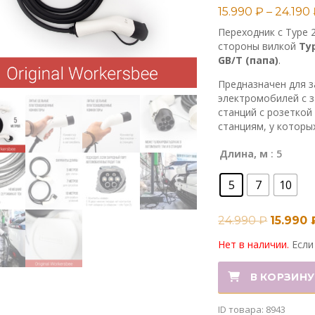
Рейтинг
22
15.990
₽
–
24.190
4.91
из 5 на
основе
Переходник с Type 2
опроса
пользователей
стороны вилкой
Ty
GB/T (папа)
.
Предназначен для з
электромобилей с 
станций с розеткой
станциям, у которых
Длина, м
: 5
5
7
10
24.990
₽
15.990
Нет в наличии.
Если
В КОРЗИНУ
ID товара:
8943