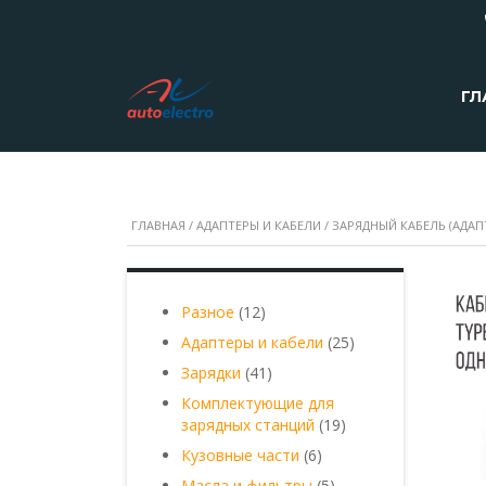
ГЛ
ГЛАВНАЯ
/
АДАПТЕРЫ И КАБЕЛИ
/ ЗАРЯДНЫЙ КАБЕЛЬ (АДАПТЕ
12
Разное
12
товаров
25
Адаптеры и кабели
25
товаров
41
Зарядки
41
товар
Комплектующие для
19
зарядных станций
19
товаров
6
Кузовные части
6
товаров
5
Масла и фильтры
5