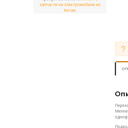
запчасти на электромобили из
Китая
.
ОП
Оп
Перехо
Mennek
одноф
Подход