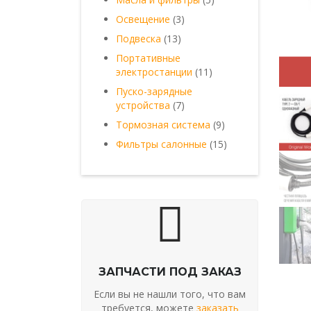
товаров
3
Освещение
3
товара
13
Подвеска
13
товаров
Портативные
11
электростанции
11
товаров
Пуско-зарядные
7
устройства
7
товаров
9
Тормозная система
9
товаров
15
Фильтры салонные
15
товаров
ЗАПЧАСТИ ПОД ЗАКАЗ
Если вы не нашли того, что вам
требуется, можете
заказать