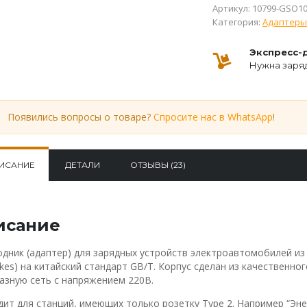
Артикул:
10799-GSO1
Категория:
Адаптеры
Экспресс-
Нужна заряд
Появились вопросы о товаре?
Спросите нас в WhatsApp
!
ИСАНИЕ
ДЕТАЛИ
ОТЗЫВЫ (23)
исание
дник (адаптер) для зарядных устройств электроавтомобилей из 
es) на китайский стандарт GB/T. Корпус сделан из качественног
азную сеть с напряжением 220В.
ит для станций, имеющих только розетку Type 2. Например “Эне