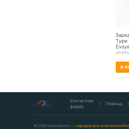
Заря
Type 
Evoy
29.99
В 
Контактная
Помощь
форма
© 2026 Autoelectro —
зарядки для электромобиле