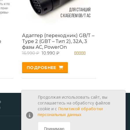
Адаптер (переходник) GB/T –
o
Type 2 (GBT – Тип 2), 32А, 3
фазы AC, PowerOn
16.990
₽
10.990
₽
Оценка
5.00
ПОДРОБНЕЕ
из 5
Продолжая использовать сайт, вы
а
Найти:
соглашаетесь на обработку файлов
а
cookie и c
Политикой обработки
персональных данных
Принимаю