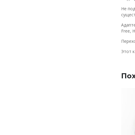
Не под
сущес
Адапте
Free, 
Перехо
Этот к
По