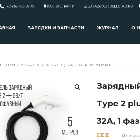
+7-968-475-79-19
КАК НАС НАЙТИ
ZAKAZ@AUTOELECTRO.RU
АВНАЯ
ЗАРЯДКИ И ЗАПЧАСТИ
ЖУРНАЛ
О 
Р) TYPE 2 PLUG – GB/T (ТИП 2 – GBT), 32А, 1 ФАЗА, WORKERSBEE
Зарядный
Type 2 plu
32А, 1 фа
(
23
отзыв