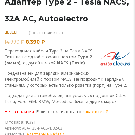
Адаптер Type 2 – Tesla NACS,
32А AC, Autoelectro
(
1
отзыв клиента)
Рейтинг
1
14.990
₽
8.390
₽
5.00
из 5 на
основе
Переходник с кабеля Type 2 на Tesla NACS.
опроса
пользователя
Оснащен с одной стороны портом
Type 2
(мама)
, с другой вилкой
NACS (Tesla)
.
Предназначен для зарядки американских
электромобилей с портом NACS. Не подходит к зарядным
станциям, у которых есть только розетка (порт) на Type 2.
Подходит для автомобилей, выпускаемых под рынок США:
Tesla, Ford, GM, BMW, Mercedes, Rivian и других марок.
Нет в наличии.
Если это запчасть, то
закажите её
.
ID товара: 10391
Артикул:
AEA-T2S-NACS-1/32-02
Категория:
Адаптеры и кабели