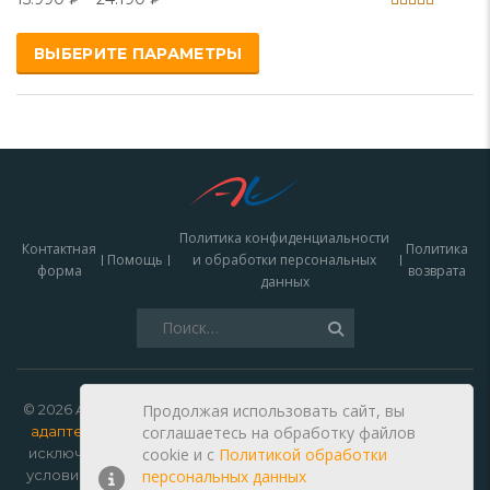
Оценка
5.00
ВЫБЕРИТЕ ПАРАМЕТРЫ
из 5
Политика конфиденциальности
Контактная
Политика
Помощь
и обработки персональных
форма
возврата
данных
Найти:
© 2026 Autoelectro —
зарядки для электромобилей, кабели,
Продолжая использовать сайт, вы
адаптеры и запчасти купить в Москве
. Данный сайт носит
соглашаетесь на обработку файлов
исключительно информационный характер и ни при каких
cookie и c
Политикой обработки
условиях не является публичной офертой, определяемой
персональных данных