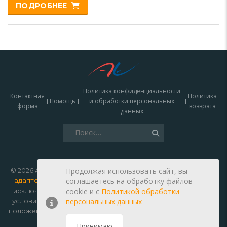
ПОДРОБНЕЕ
Политика конфиденциальности
Контактная
Политика
Помощь
и обработки персональных
форма
возврата
данных
Найти:
© 2026 Autoelectro —
зарядки для электромобилей, кабели,
Продолжая использовать сайт, вы
адаптеры и запчасти купить в Москве
. Данный сайт носит
соглашаетесь на обработку файлов
исключительно информационный характер и ни при каких
cookie и c
Политикой обработки
условиях не является публичной офертой, определяемой
персональных данных
положениями Статьи 437 Гражданского кодекса Российской
Федерации.
Принимаю