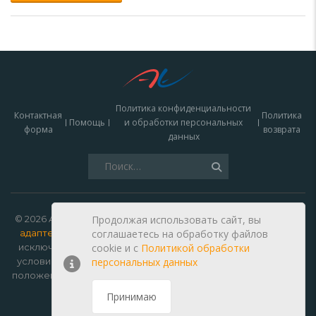
Политика конфиденциальности
Контактная
Политика
Помощь
и обработки персональных
форма
возврата
данных
Найти:
© 2026 Autoelectro —
зарядки для электромобилей, кабели,
Продолжая использовать сайт, вы
адаптеры и запчасти купить в Москве
. Данный сайт носит
соглашаетесь на обработку файлов
исключительно информационный характер и ни при каких
cookie и c
Политикой обработки
условиях не является публичной офертой, определяемой
персональных данных
положениями Статьи 437 Гражданского кодекса Российской
Федерации.
Принимаю