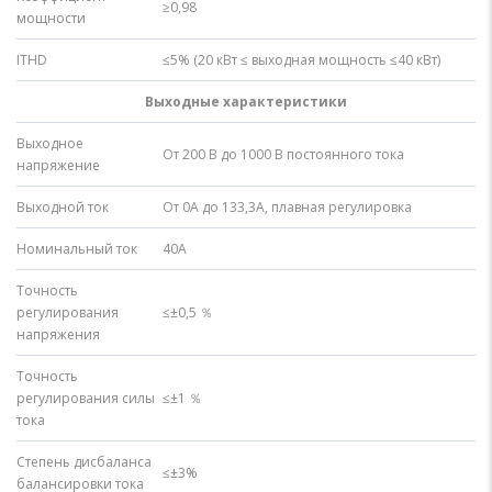
≥0,98
мощности
ITHD
≤5% (20 кВт ≤ выходная мощность ≤40 кВт)
Выходные характеристики
Выходное
От 200 В до 1000 В постоянного тока
напряжение
Выходной ток
От 0A до 133,3A, плавная регулировка
Номинальный ток
40А
Точность
регулирования
≤±0,5 ％
напряжения
Точность
регулирования силы
≤±1 ％
тока
Степень дисбаланса
≤±3%
балансировки тока