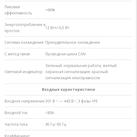
Пиковая
>96%
эффективность
Энергопотребление в
12 Вт+/-0,5 Вт
простое
Система охлаждения
Принудительное охлаждение
C метод связи
Проводная шина CAN
Зеленый: нормальная работа; желтый:
Световой индикатор
охранная сигнализация; красный:
сигнализация неисправности
Входные характеристики
Входное напряжение
301 В ~ — 443 В~, 3 фазы +PE
Входной ток
<80А
Частота тока
45 Гц~65 Гц
Коэффициент