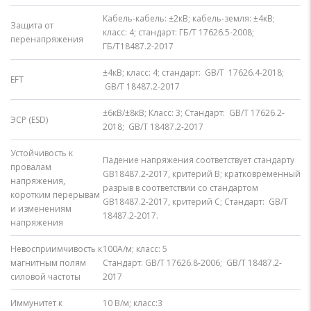
Кабель-кабель: ±2кВ; кабель-земля: ±4кВ;
Защита от
класс: 4; стандарт: ГБ/Т 17626.5-2008;
перенапряжения
ГБ/T18487.2-2017
±4кВ; класс: 4; стандарт: GB/T 17626.4-2018;
EFT
GB/T 18487.2-2017
±6кВ/±8кВ; Класс: 3; Стандарт: GB/T 17626.2-
ЭСР (ESD)
2018; GB/T 18487.2-2017
Устойчивость к
Падение напряжения соответствует стандарту
провалам
GB18487.2-2017, критерий B; кратковременный
напряжения,
разрыв в соответствии со стандартом
коротким перерывам
GB18487.2-2017, критерий C; Стандарт: GB/T
и изменениям
18487.2-2017.
напряжения
Невосприимчивость к
100А/м; класс: 5
магнитным полям
Стандарт: GB/T 17626.8-2006; GB/T 18487.2-
силовой частоты
2017
Иммунитет к
10 В/м; класс:3