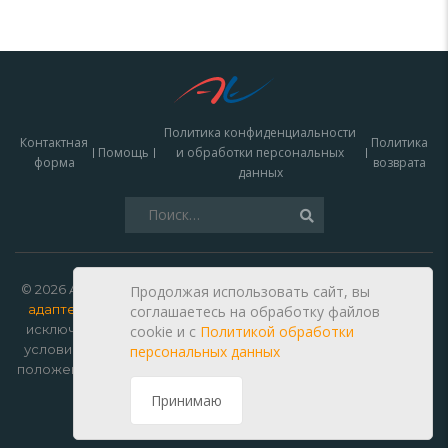
Политика конфиденциальности
Контактная
Политика
Помощь
и обработки персональных
форма
возврата
данных
Найти:
© 2026 Autoelectro —
зарядки для электромобилей, кабели,
Продолжая использовать сайт, вы
адаптеры и запчасти купить в Москве
. Данный сайт носит
соглашаетесь на обработку файлов
исключительно информационный характер и ни при каких
cookie и c
Политикой обработки
условиях не является публичной офертой, определяемой
персональных данных
положениями Статьи 437 Гражданского кодекса Российской
Федерации.
Принимаю